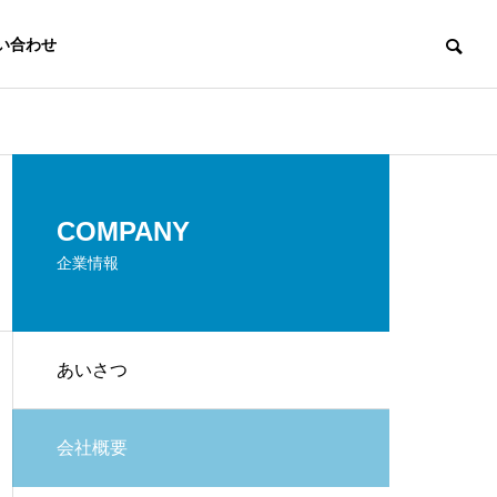
い合わせ
ACTION PLAN
COMPANY
行動計画
企業情報
あいさつ
ENVIRONMENTA
ONTROL
L HYGIENE
会社概要
環境衛生管理